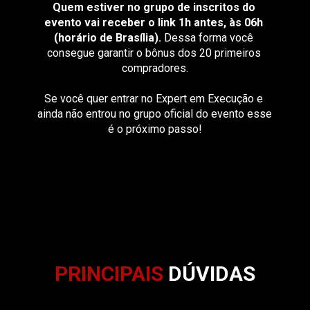
Quem estiver no grupo de inscritos do 
perfeita para ter sucesso em uma execução
evento vai receber o link 1h antes, às 06h 
(horário de Brasília).
 Dessa forma você 
AULA AO VIVO 06/07/2022 - Lição 2 - 10 Passos que 
vão te levar ao sucesso na execução
consegue garantir o bônus dos 20 primeiros 
compradores.
AULA AO VIVO 05/07/2022 - Lição 1 - Conhecendo os 
inimigos que te impedem de ter sucesso na execução
Se você quer entrar no Expert em Execução e 
ainda não entrou no grupo oficial do evento esse 
AULA AO VIVO 04/07/2022 - 10 Lições Fundamentais 
é o próximo passo!
para ter sucesso em uma execução
AULA AO VIVO 02/06/2022 - Como penhorar créditos 
que o devedor tenha no Youtube, Instagram, Google e 
etc
AULA AO VIVO 16/06/2022 - Como descobrir e 
penhorar crédito que o devedor tenha a receber do 
Poder Público
PR
IN
CIPAIS
DÚVIDAS
AULA AO VIVO 26/05/2022 - Ideias inovadoras para 
busca de bens na execução - Parte 1